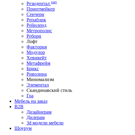
хит
Резидентал
Принтмейкер
Сенчери
Репаблик
Рейнленд
Метрополис
Реборн
Лофт
Фактория
Модулор
Хевивейт
Метафрейм
Брикс
Риволина
Минимализм
Элементал
Скандинавский стиль
Гоа
Мебель на заказ
B2B
Дизайнерам
Дилерам
3d модели мебели
Шоурум