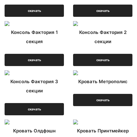
скачать
скачать
Консоль Фактория 1
Консоль Фактория 2
cекция
cекции
скачать
скачать
Консоль Фактория 3
Кровать Метрополис
cекции
скачать
скачать
Кровать Олдфэшн
Кровать Принтмейкер