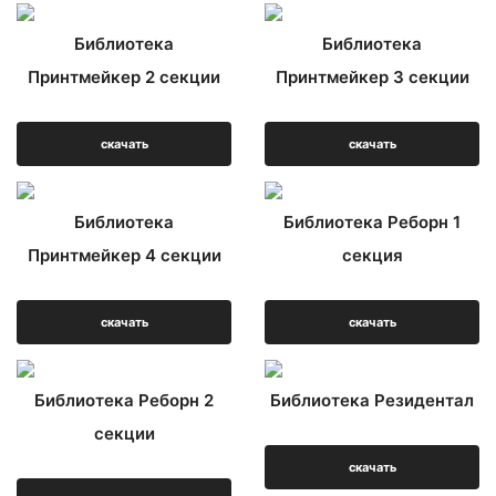
Библиотека
Библиотека
Принтмейкер 2 секции
Принтмейкер 3 секции
скачать
скачать
Библиотека
Библиотека Реборн 1
Принтмейкер 4 секции
секция
скачать
скачать
Библиотека Реборн 2
Библиотека Резидентал
секции
скачать