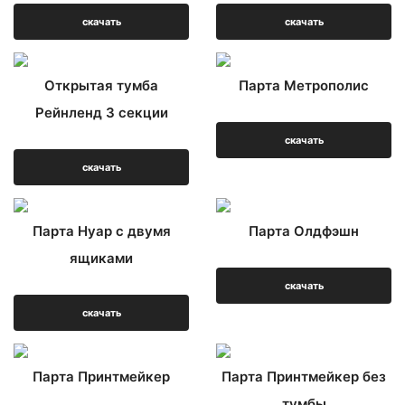
скачать
скачать
Открытая тумба
Парта Метрополис
Рейнленд 3 секции
скачать
скачать
Парта Нуар с двумя
Парта Олдфэшн
ящиками
скачать
скачать
Парта Принтмейкер
Парта Принтмейкер без
тумбы