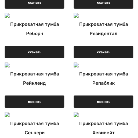
скачать
скачать
Прикроватная тумба
Прикроватная тумба
Реборн
Резидентал
скачать
скачать
Прикроватная тумба
Прикроватная тумба
Рейнленд
Репаблик
скачать
скачать
Прикроватная тумба
Прикроватная тумба
Сенчери
Хевивейт