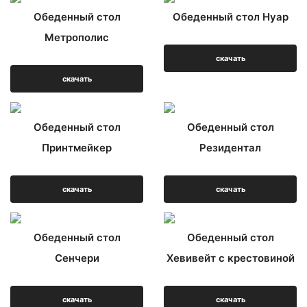
Обеденный стол
Обеденный стол Нуар
Метрополис
скачать
скачать
Обеденный стол
Обеденный стол
Принтмейкер
Резидентал
скачать
скачать
Обеденный стол
Обеденный стол
Сенчери
Хевивейт с крестовиной
скачать
скачать