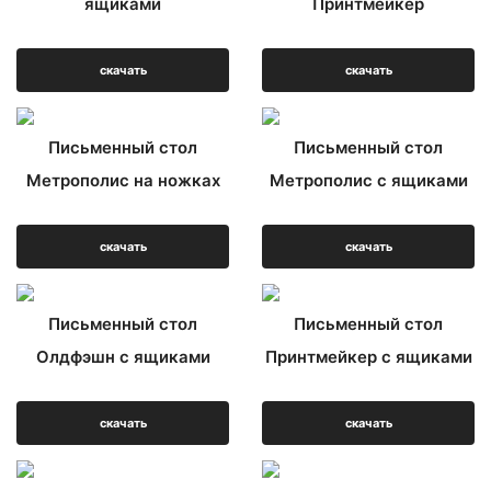
ящиками
Принтмейкер
скачать
скачать
Письменный стол
Письменный стол
Метрополис на ножках
Метрополис с ящиками
скачать
скачать
Письменный стол
Письменный стол
Олдфэшн с ящиками
Принтмейкер с ящиками
скачать
скачать