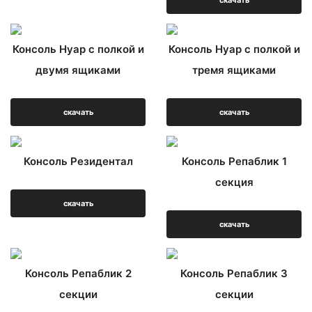
скачать
Консоль Нуар с полкой и
Консоль Нуар с полкой и
двумя ящиками
тремя ящиками
скачать
скачать
Консоль Резидентал
Консоль Репаблик 1
секция
скачать
скачать
Консоль Репаблик 2
Консоль Репаблик 3
секции
секции