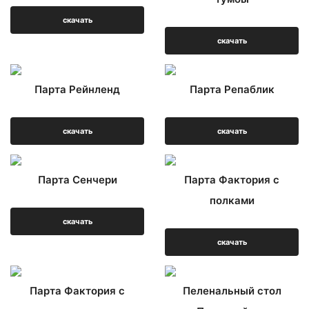
скачать
скачать
Парта Рейнленд
Парта Репаблик
скачать
скачать
Парта Сенчери
Парта Фактория с
полками
скачать
скачать
Парта Фактория с
Пеленальный стол