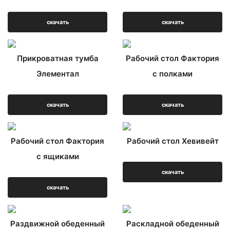
скачать
скачать
Прикроватная тумба
Рабочий стол Фактория
Элементал
с полками
скачать
скачать
Рабочий стол Фактория
Рабочий стол Хевивейт
с ящиками
скачать
скачать
Раздвижной обеденный
Раскладной обеденный