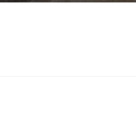
Сделано в Москве
Опытнейшие мастера
Из российских
Выполнено по столярным
материалов
канонам