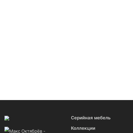
Из российских
Выполнено по столярным
материалов
канонам
Натуральные
Персональный подход
материалы
Изменим любое серийное
Ни единой пластиковой
изделие
детали
Серийная мебель
Коллекции