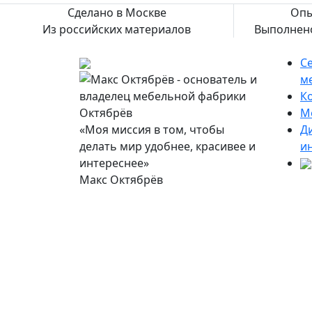
Сделано в Москве
Опы
Из российских материалов
Выполнено
С
м
К
М
«Моя миссия в том, чтобы
Д
делать мир удобнее, красивее и
и
интереснее»
Макс Октябрёв