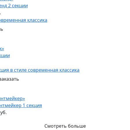
нд 2 секции
.
ть
к»
кции
заказать
интмейкер»
нтмейкер 1 секция
уб.
Смотреть больше