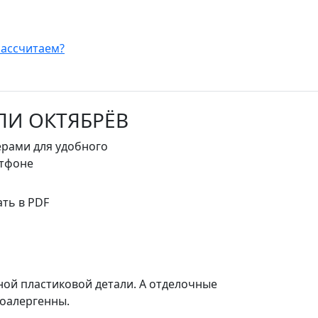
Рассчитаем?
ЛИ ОКТЯБРЁВ
ерами для удобного
ртфоне
ать в PDF
ной пластиковой детали. А отделочные
оалергенны.