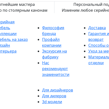
тнейшие мастера
Персональный по
 по столярным канонам
Изменим любое серийно
ерийная
О НАС
КЛИЕНТАМ
ебель
Философия
Доставка
оллекции
бренда
Гарантия 
ебель на заказ
Профайл
возврат
изайн
компании
Способы о
нтерьера
Экскурсия на
Уход за м
фабрику
Материал
Нас
отделки
рекомендуют
знаменитости
B2B
Для дизайнеров
Для дилеров
3d модели