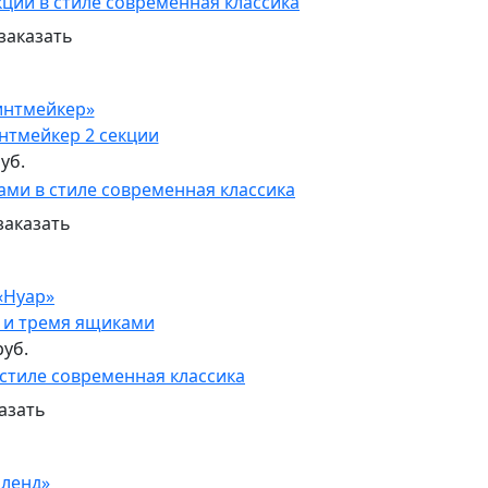
заказать
интмейкер»
нтмейкер 2 секции
уб.
заказать
«Нуар»
й и тремя ящиками
руб.
азать
нленд»