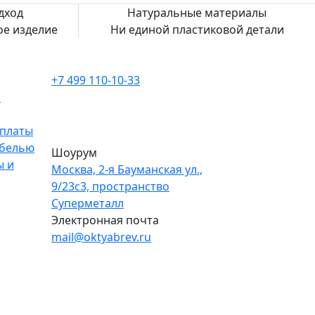
дход
Натуральные материалы
е изделие
Ни единой пластиковой детали
КОНТАКТЫ
+7 499 110-10-33
00
00
и
Ежедневно с 10
до 20
WhatsApp
Telegram
платы
ебелью
Шоурум
ы и
Москва, 2-я Бауманская ул.,
9/23с3, пространство
Суперметалл
Электронная почта
mail@oktyabrev.ru